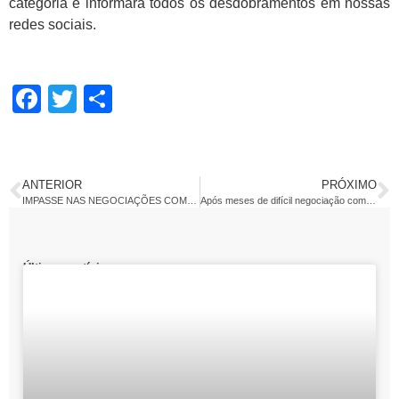
categoria e informará todos os desdobramentos em nossas
redes sociais.
Facebook
Twitter
Share
ANTERIOR
PRÓXIMO
IMPASSE NAS NEGOCIAÇÕES COM O SINEPE
Após meses de difícil negociação com o sindicato patronal, a Convenção Coletiva de Trabalho finalmente foi fechada e homologada.
Últimas notícias: