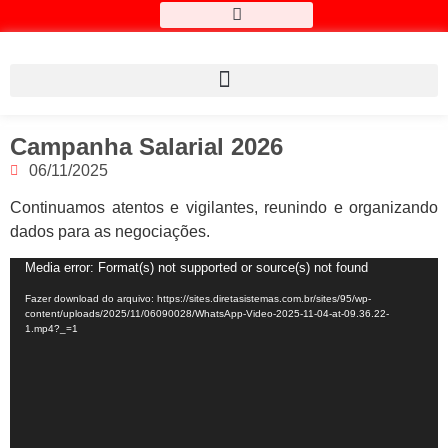
Campanha Salarial 2026
06/11/2025
Continuamos atentos e vigilantes, reunindo e organizando
dados para as negociações.
Tocador
Media error: Format(s) not supported or source(s) not found
de
Fazer download do arquivo: https://sites.diretasistemas.com.br/sites/95/wp-
vídeo
content/uploads/2025/11/06090028/WhatsApp-Video-2025-11-04-at-09.36.22-
1.mp4?_=1